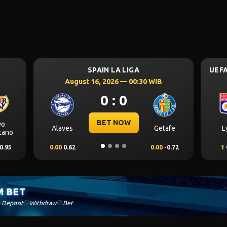
7/8/2026
HAMPIONS LEAGUE QUALIFIERS
UEFA CHAMPIONS LEAG
ugust 12, 2026 — 01:30 WIB
August 12, 2026 — 
0 : 0
0 : 0
BET NOW
BET NOW
rm
Slovan
Fenerbahce
Bratislava
95
0.5
0.87
0.5
0.83
M BET
Deposit
Withdraw
Bet