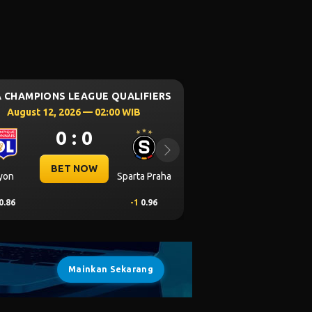
UE QUALIFIERS
UEFA CHAMPIONS LEAGUE QUALIFIERS
01:15 WIB
August 11, 2026 — 22:59 WIB
0 : 0
Next
BET NOW
Union Saint-
Mjallby
Bodo Glimt
Gilloise
-0.5
0.99
0.75
0.88
-0.75
0.94
Mainkan Sekarang