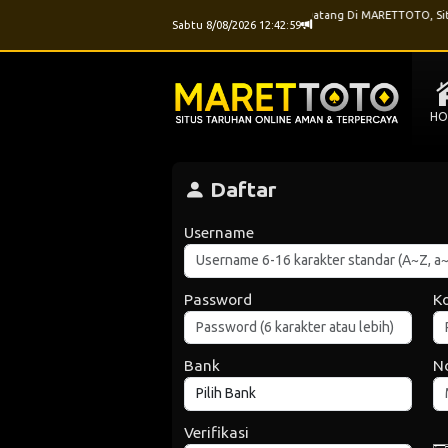
Selamat Datang Di MARETTOTO, Situs Sl
Sabtu 8/08/2026 12:42:59
HO
Daftar
Username
Password
K
Bank
N
Verifikasi