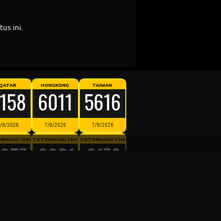
us ini.
QATAR
HONGKONG
TAIWAN
158
6011
5616
/8/2026
7/8/2026
7/8/2026
MACAU 1600
TOTOMACAU 1900
TOTOMACAU 2200
957
9031
9178
8/8/2026
8/8/2026
7/8/2026