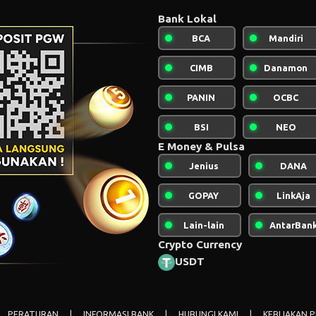
Bank Lokal
BCA
Mandiri
CIMB
Danamon
PANIN
OCBC
BSI
NEO
E Money & Pulsa
Jenius
DANA
GOPAY
LinkAja
Lain-lain
AntarBan
Crypto Currency
USDT
PERATURAN
|
INFORMASI BANK
|
HUBUNGI KAMI
|
KEBIJAKAN P