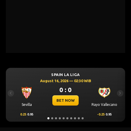
SPAIN LA LIGA
WIB
August 16, 2026 — 00:30 WIB
0 : 0
Previous
Next
BET NOW
Rayo Vallecano
Alaves
-0.25
0.95
0.00
0.62