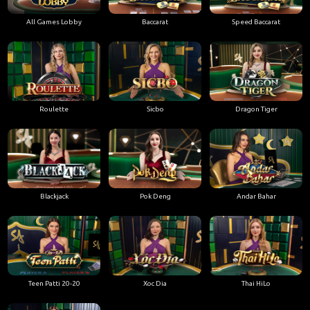
All Games Lobby
Baccarat
Speed Baccarat
Roulette
Sicbo
Dragon Tiger
Blackjack
Pok Deng
Andar Bahar
Teen Patti 20-20
Xoc Dia
Thai HiLo