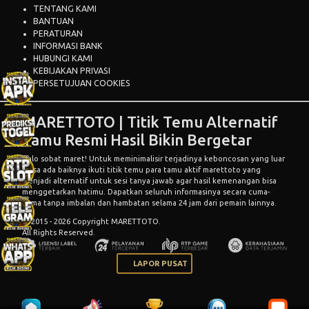
TENTANG KAMI
BANTUAN
PERATURAN
INFORMASI BANK
HUBUNGI KAMI
KEBIJAKAN PRIVASI
PERSETUJUAN COOKIES
MARETTOTO | Titik Temu Alternatif
Tamu Resmi Hasil Bikin Bergetar
Halo sobat maret! Untuk meminimalisir terjadinya keboncosan yang luar
biasa ada baiknya ikuti titik temu para tamu aktif
marettoto
yang
menjadi alternatif untuk sesi tanya jawab agar hasil kemenangan bisa
menggetarkan hatimu. Dapatkan seluruh informasinya secara cuma-
cuma tanpa imbalan dan hambatan selama 24 jam dari pemain lainnya.
© 2015 - 2026 Copyright MARETTOTO.
All Rights Reserved.
LAPOR PUSAT