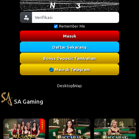
Remember Me
Masuk
Daftar Sekarang
Bonus Deposit Tambahan
Main di Telegram
Desktop
Wap
SA Gaming