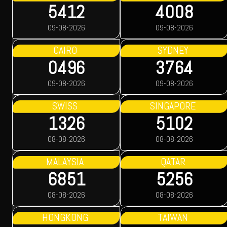
5412
4008
09-08-2026
09-08-2026
CAIRO
SYDNEY
0496
3764
09-08-2026
09-08-2026
SWISS
SINGAPORE
1326
5102
08-08-2026
08-08-2026
MALAYSIA
QATAR
6851
5256
08-08-2026
08-08-2026
HONGKONG
TAIWAN